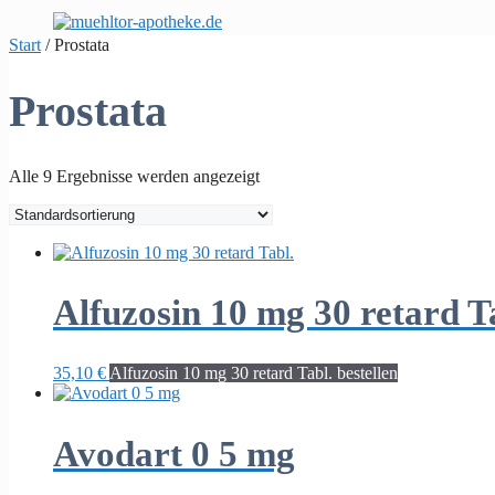
Zum
Inhalt
Start
/ Prostata
springen
Prostata
Alle 9 Ergebnisse werden angezeigt
Alfuzosin 10 mg 30 retard T
35,10
€
Alfuzosin 10 mg 30 retard Tabl. bestellen
Avodart 0 5 mg