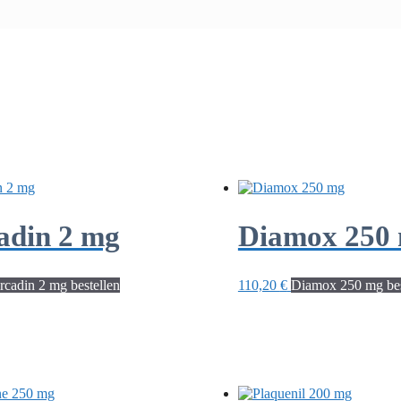
adin 2 mg
Diamox 250
rcadin 2 mg bestellen
110,20
€
Diamox 250 mg bes