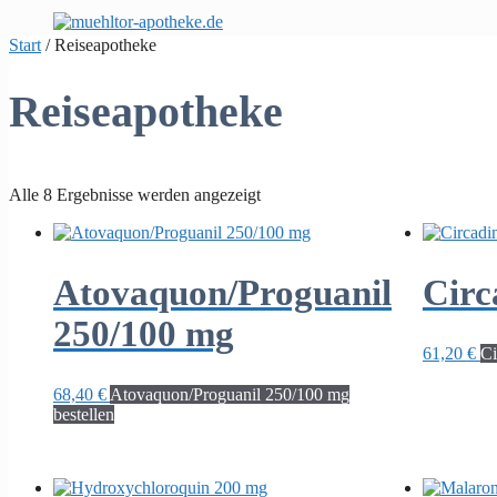
Zum
Inhalt
Start
/ Reiseapotheke
springen
Reiseapotheke
Alle 8 Ergebnisse werden angezeigt
Atovaquon/Proguanil
Circ
250/100 mg
61,20
€
Ci
68,40
€
Atovaquon/Proguanil 250/100 mg
bestellen