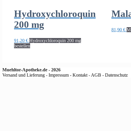
Hydroxychloroquin
Mala
200 mg
81,90
€
Ma
91,20
€
Hydroxychloroquin 200 mg
bestellen
Muehltor-Apotheke.de - 2026
Versand und Lieferung
-
Impressum - Kontakt
-
AGB - Datenschutz