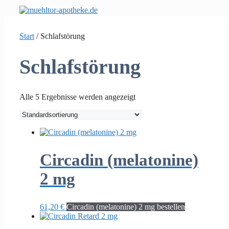
Zum
Inhalt
springen
Start
/ Schlafstörung
Schlafstörung
Alle 5 Ergebnisse werden angezeigt
Circadin (melatonine)
2 mg
61,20
€
Circadin (melatonine) 2 mg bestellen