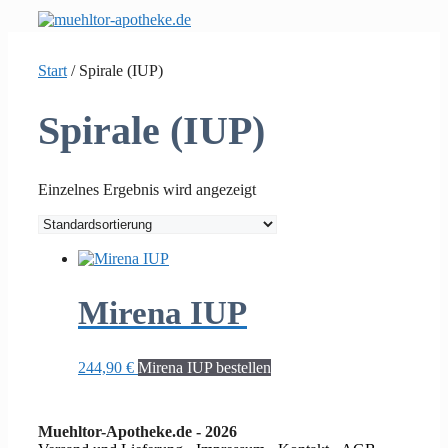
Zum
Inhalt
springen
Start
/ Spirale (IUP)
Spirale (IUP)
Einzelnes Ergebnis wird angezeigt
Mirena IUP
244,90
€
Mirena IUP bestellen
Muehltor-Apotheke.de - 2026