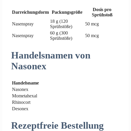
Dosis pro
Darreichungsform
Packungsgröße
Sprühstoß
18 g (120
Nasenspray
50 mcg
Sprühstöße)
60 g (300
Nasenspray
50 mcg
Sprühstöße)
Handelsnamen von
Nasonex
Handelsname
Nasonex
Mometahexal
Rhinocort
Desonex
Rezeptfreie Bestellung