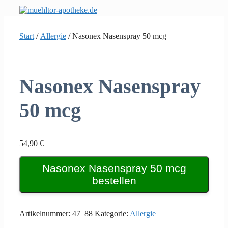
Zum
Inhalt
springen
Start
/
Allergie
/ Nasonex Nasenspray 50 mcg
Nasonex Nasenspray
50 mcg
54,90
€
Nasonex Nasenspray 50 mcg
bestellen
Artikelnummer:
47_88
Kategorie:
Allergie