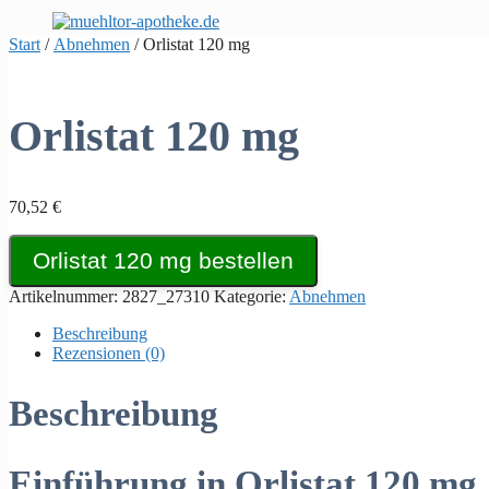
Zum
Inhalt
Start
/
Abnehmen
/ Orlistat 120 mg
springen
Orlistat 120 mg
70,52
€
Orlistat 120 mg bestellen
Artikelnummer:
2827_27310
Kategorie:
Abnehmen
Beschreibung
Rezensionen (0)
Beschreibung
Einführung in Orlistat 120 mg