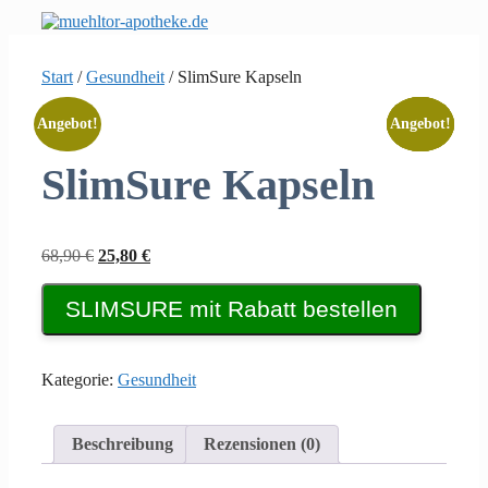
Zum
Inhalt
springen
Start
/
Gesundheit
/ SlimSure Kapseln
Angebot!
Angebot!
Angebot!
Angebot!
Angebot!
SlimSure Kapseln
Ursprünglicher
Aktueller
68,90
€
25,80
€
Preis
Preis
war:
ist:
SLIMSURE mit Rabatt bestellen
68,90 €
25,80 €.
Kategorie:
Gesundheit
Beschreibung
Rezensionen (0)