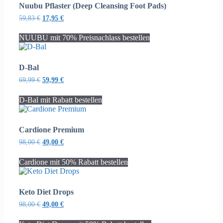
Nuubu Pflaster (Deep Cleansing Foot Pads)
Ursprünglicher
Aktueller
59,83
€
17,95
€
Preis
Preis
war:
ist:
NUUBU mit 70% Preisnachlass bestellen
59,83 €
17,95 €.
D-Bal
Ursprünglicher
Aktueller
69,99
€
59,99
€
Preis
Preis
war:
ist:
D-Bal mit Rabatt bestellen
69,99 €
59,99 €.
Cardione Premium
Ursprünglicher
Aktueller
98,00
€
49,00
€
Preis
Preis
war:
ist:
Cardione mit 50% Rabatt bestellen
98,00 €
49,00 €.
Keto Diet Drops
Ursprünglicher
Aktueller
98,00
€
49,00
€
Preis
Preis
war:
ist: