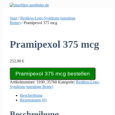
Zum
Inhalt
springen
Start
/
Restless-Legs-Syndrom (unruhige
Beine)
/ Pramipexol 375 mcg
Pramipexol 375 mcg
252,90
€
Pramipexol 375 mcg bestellen
Artikelnummer:
3100_35760
Kategorie:
Restless-Legs-
Syndrom (unruhige Beine)
Beschreibung
Rezensionen (0)
Beschreibung