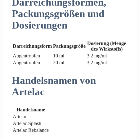
Darreichungsformen,
Packungsgrößen und
Dosierungen
Dosierung (Menge
Darreichungsform
Packungsgröße
des Wirkstoffs)
Augentropfen
10 ml
3,2 mg/ml
Augentropfen
20 ml
3,2 mg/ml
Handelsnamen von
Artelac
Handelsname
Artelac
Artelac Splash
Artelac Rebalance