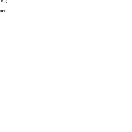
2 mg“
nen.