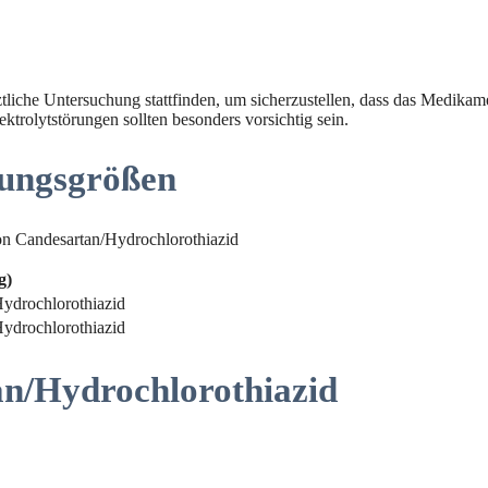
liche Untersuchung stattfinden, um sicherzustellen, dass das Medikame
trolytstörungen sollten besonders vorsichtig sein.
ungsgrößen
n Candesartan/Hydrochlorothiazid
g)
ydrochlorothiazid
ydrochlorothiazid
n/Hydrochlorothiazid