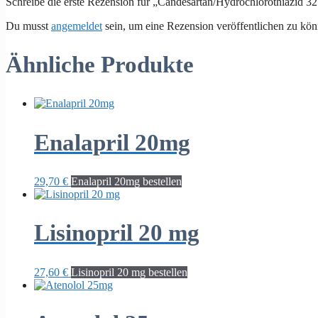
Schreibe die erste Rezension für „Candesartan/Hydrochlorothiazid 3
Du musst
angemeldet
sein, um eine Rezension veröffentlichen zu kön
Ähnliche Produkte
Enalapril 20mg
29,70
€
Enalapril 20mg bestellen
Lisinopril 20 mg
27,60
€
Lisinopril 20 mg bestellen