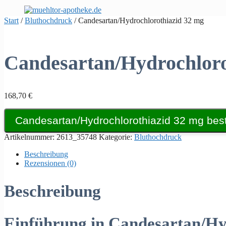
Zum
Inhalt
Start
/
Bluthochdruck
/ Candesartan/Hydrochlorothiazid 32 mg
springen
Candesartan/Hydrochloro
168,70
€
Candesartan/Hydrochlorothiazid 32 mg best
Artikelnummer:
2613_35748
Kategorie:
Bluthochdruck
Beschreibung
Rezensionen (0)
Beschreibung
Einführung in Candesartan/Hy