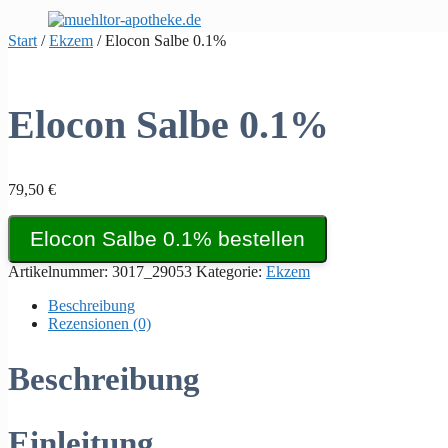
Zum
Inhalt
Start
/
Ekzem
/ Elocon Salbe 0.1%
springen
Elocon Salbe 0.1%
79,50
€
Elocon Salbe 0.1% bestellen
Artikelnummer:
3017_29053
Kategorie:
Ekzem
Beschreibung
Rezensionen (0)
Beschreibung
Einleitung