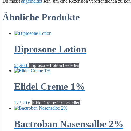
Du musst
angemeldet
sein, um eine Rezension veröffentlichen zu kön
Ähnliche Produkte
Diprosone Lotion
54,90
€
Diprosone Lotion bestellen
Elidel Creme 1%
122,20
€
Elidel Creme 1% bestellen
Bactroban Nasensalbe 2%