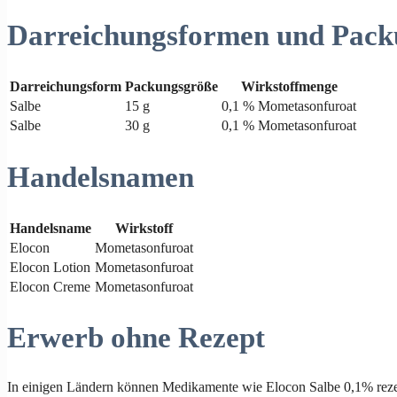
Darreichungsformen und Pack
Darreichungsform
Packungsgröße
Wirkstoffmenge
Salbe
15 g
0,1 % Mometasonfuroat
Salbe
30 g
0,1 % Mometasonfuroat
Handelsnamen
Handelsname
Wirkstoff
Elocon
Mometasonfuroat
Elocon Lotion
Mometasonfuroat
Elocon Creme
Mometasonfuroat
Erwerb ohne Rezept
In einigen Ländern können Medikamente wie Elocon Salbe 0,1% rezep