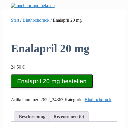
Zum
Inhalt
springen
Start
/
Bluthochdruck
/ Enalapril 20 mg
Enalapril 20 mg
24,50
€
Enalapril 20 mg bestellen
Artikelnummer:
2622_34363
Kategorie:
Bluthochdruck
Beschreibung
Rezensionen (0)