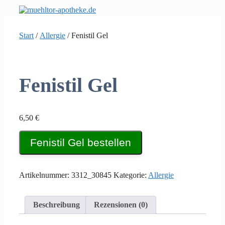
Zum
Inhalt
springen
Start
/
Allergie
/ Fenistil Gel
Fenistil Gel
6,50
€
Fenistil Gel bestellen
Artikelnummer:
3312_30845
Kategorie:
Allergie
Beschreibung
Rezensionen (0)