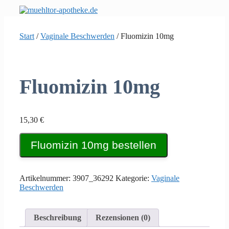
Zum
Inhalt
springen
Start
/
Vaginale Beschwerden
/ Fluomizin 10mg
Fluomizin 10mg
15,30
€
Fluomizin 10mg bestellen
Artikelnummer:
3907_36292
Kategorie:
Vaginale
Beschwerden
Beschreibung
Rezensionen (0)