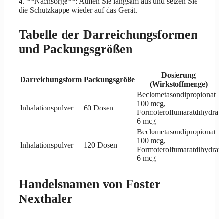
4. **Nachsorge**: Atmen Sie langsam aus und setzen Sie
die Schutzkappe wieder auf das Gerät.
Tabelle der Darreichungsformen
und Packungsgrößen
Dosierung
Darreichungsform
Packungsgröße
(Wirkstoffmenge)
Beclometasondipropionat
100 mcg,
Inhalationspulver
60 Dosen
Formoterolfumaratdihydra
6 mcg
Beclometasondipropionat
100 mcg,
Inhalationspulver
120 Dosen
Formoterolfumaratdihydra
6 mcg
Handelsnamen von Foster
Nexthaler