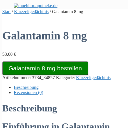
Zum
Inhalt
Start
/
Kurzzeitgedächtnis
/ Galantamin 8 mg
springen
Galantamin 8 mg
53,60
€
Galantamin 8 mg bestellen
Artikelnummer:
3734_34857
Kategorie:
Kurzzeitgedächtnis
Beschreibung
Rezensionen (0)
Beschreibung
Einführung in Galantamin