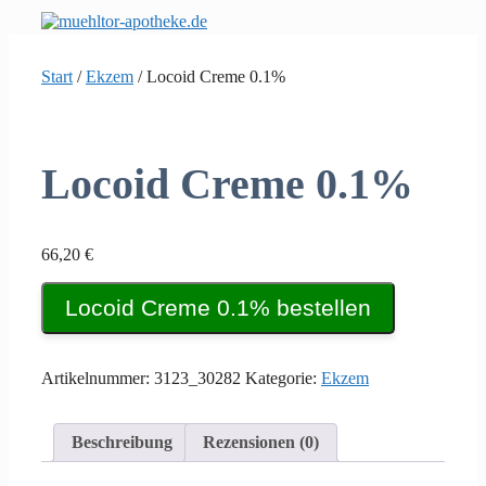
Zum
Inhalt
springen
Start
/
Ekzem
/ Locoid Creme 0.1%
Locoid Creme 0.1%
66,20
€
Locoid Creme 0.1% bestellen
Artikelnummer:
3123_30282
Kategorie:
Ekzem
Beschreibung
Rezensionen (0)