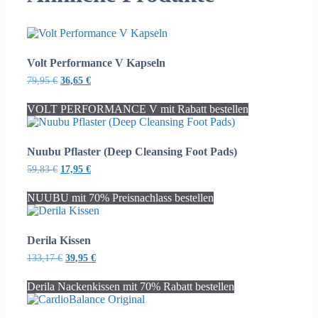
Volt Performance V Kapseln
Ursprünglicher
Aktueller
79,95
€
36,65
€
Preis
Preis
war:
ist:
VOLT PERFORMANCE V mit Rabatt bestellen
79,95 €
36,65 €.
Nuubu Pflaster (Deep Cleansing Foot Pads)
Ursprünglicher
Aktueller
59,83
€
17,95
€
Preis
Preis
war:
ist:
NUUBU mit 70% Preisnachlass bestellen
59,83 €
17,95 €.
Derila Kissen
Ursprünglicher
Aktueller
133,17
€
39,95
€
Preis
Preis
war:
ist:
Derila Nackenkissen mit 70% Rabatt bestellen
133,17 €
39,95 €.