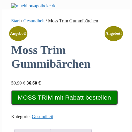
Zum
Inhalt
springen
Start
/
Gesundheit
/ Moss Trim Gummibärchen
Angebot!
Angebot!
Angebot!
Angebot!
Angebot!
Moss Trim
Gummibärchen
Ursprünglicher
Aktueller
59,90
€
36,60
€
Preis
Preis
war:
ist:
MOSS TRIM mit Rabatt bestellen
59,90 €
36,60 €.
Kategorie:
Gesundheit