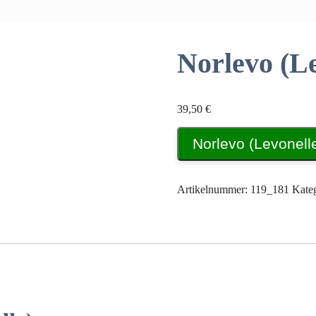
Norlevo (L
39,50
€
Norlevo (Levonell
Artikelnummer:
119_181
Kate