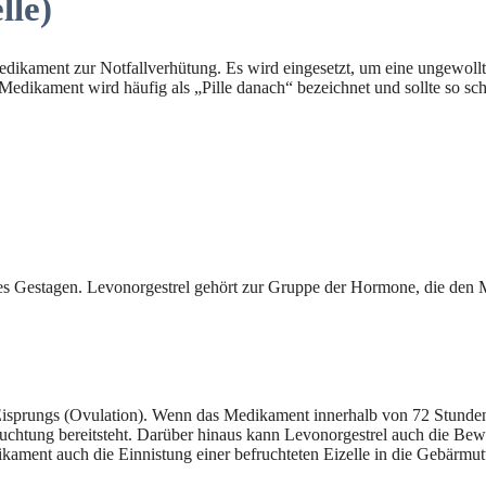
lle)
edikament zur Notfallverhütung. Es wird eingesetzt, um eine ungewol
edikament wird häufig als „Pille danach“ bezeichnet und sollte so s
es Gestagen. Levonorgestrel gehört zur Gruppe der Hormone, die den Me
Eisprungs (Ovulation). Wenn das Medikament innerhalb von 72 Stund
ruchtung bereitsteht. Darüber hinaus kann Levonorgestrel auch die Bew
ikament auch die Einnistung einer befruchteten Eizelle in die Gebärmu