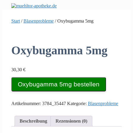
Zum
Inhalt
springen
Start
/
Blasenprobleme
/ Oxybugamma 5mg
Oxybugamma 5mg
30,30
€
Oxybugamma 5mg bestellen
Artikelnummer:
3784_35447
Kategorie:
Blasenprobleme
Beschreibung
Rezensionen (0)