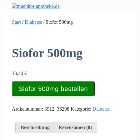
Zum
Inhalt
springen
Start
/
Diabetes
/ Siofor 500mg
Siofor 500mg
33,40
€
Siofor 500mg bestellen
Artikelnummer:
3912_36298
Kategorie:
Diabetes
Beschreibung
Rezensionen (0)