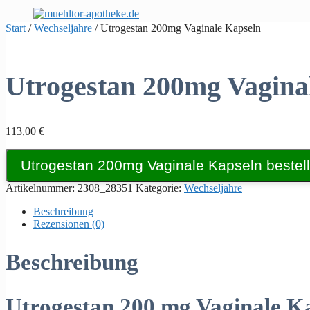
Zum
Inhalt
Start
/
Wechseljahre
/ Utrogestan 200mg Vaginale Kapseln
springen
Utrogestan 200mg Vagina
113,00
€
Utrogestan 200mg Vaginale Kapseln bestel
Artikelnummer:
2308_28351
Kategorie:
Wechseljahre
Beschreibung
Rezensionen (0)
Beschreibung
Utrogestan 200 mg Vaginale Ka