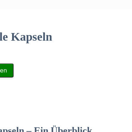
le Kapseln
len
pseln – Ein Überblick