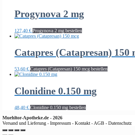
Progynova 2 mg
127,40
€
Progynova 2 mg bestellen
Catapres (Catapresan) 150
53,60
€
Catapres (Catapresan) 150 mcg bestellen
Clonidine 0.150 mg
48,40
€
Clonidine 0.150 mg bestellen
Muehltor-Apotheke.de - 2026
Versand und Lieferung
-
Impressum - Kontakt
-
AGB - Datenschutz