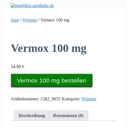
Zum
Inhalt
springen
Start
/
Würmer
/ Vermox 100 mg
Vermox 100 mg
54,60
€
Vermox 100 mg bestellen
Artikelnummer:
1582_9655
Kategorie:
Würmer
Beschreibung
Rezensionen (0)