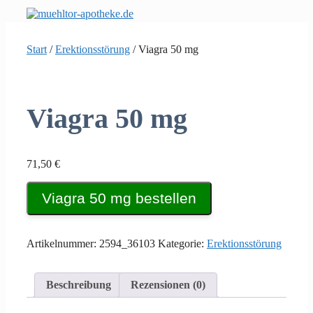
Zum
Inhalt
springen
Start
/
Erektionsstörung
/ Viagra 50 mg
Viagra 50 mg
71,50
€
Viagra 50 mg bestellen
Artikelnummer:
2594_36103
Kategorie:
Erektionsstörung
Beschreibung
Rezensionen (0)