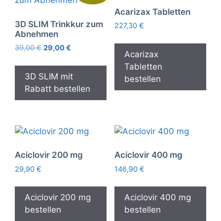
Acarizax Tabletten
3D SLIM Trinkkur zum
227,30
€
Abnehmen
Ursprünglicher
Aktueller
39,00
€
29,00
€
Acarizax
Preis
Preis
Tabletten
war:
ist:
3D SLIM mit
bestellen
39,00 €
29,00 €.
Rabatt bestellen
Aciclovir 200 mg
Aciclovir 400 mg
29,90
€
146,90
€
Aciclovir 200 mg
Aciclovir 400 mg
bestellen
bestellen