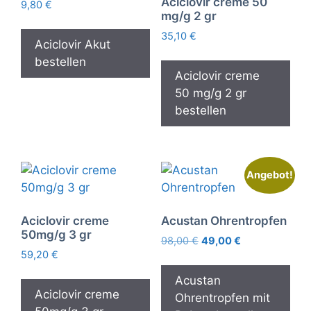
Aciclovir creme 50
9,80
€
mg/g 2 gr
35,10
€
Aciclovir Akut
bestellen
Aciclovir creme
50 mg/g 2 gr
bestellen
Angebot!
Aciclovir creme
Acustan Ohrentropfen
50mg/g 3 gr
Ursprünglicher
Aktueller
98,00
€
49,00
€
59,20
€
Preis
Preis
war:
ist:
Acustan
98,00 €
49,00 €.
Aciclovir creme
Ohrentropfen mit