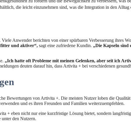
elenkgesundheit zu fördern und die Beweglichkeit zu verbessern, was be
hältlich, die leicht einzunehmen sind, was die Integration in den Alltag e
. Viele Anwender berichten von einer spürbaren Verbesserung ihres Wo
fitter und aktiver“,
sagt eine zufriedene Kundin.
„Die Kapseln sind 
ke.
„Ich hatte oft Probleme mit meinen Gelenken, aber seit ich Arti
kmeldungen deuten darauf hin, dass Artivita + bei verschiedenen gesund
gen
che Bewertungen von Artivita +. Die meisten Nutzer loben die Qualitä
zu verwenden und es ihren Freunden und Familien weiterzuempfehlen.
ita + eben nicht nur eine kurzfristige Lösung bietet, sondern langfrist
e unter den Nutzern.