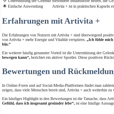
💚 Unterstützung der Gelenke
Besondere Inhaltsstoffe helfen, die G
🌟 Einfache Anwendung
Artivita + ist in praktischen Kapseln er
Erfahrungen mit Artivita +
Die Erfahrungen von Nutzern mit Artivita + sind überwiegend positiv
von Artivita + mehr Energie und Vitalität verspüren.
„Ich fühle mich 
bin.“
Ein weiterer häufig genannter Vorteil ist die Unterstützung der Gelen
bewegen kann“,
berichtet ein aktiver Sportler. Diese positiven Rüc
Bewertungen und Rückmeldun
In Online-Foren und auf Social-Media-Plattformen findet man zahlrei
zeigen, dass viele Menschen bereit sind, Artivita + auch weiterhin 
Ein häufiges Highlight in den Bewertungen ist die Tatsache, dass Artiv
Gefühl, dass ich insgesamt gesünder lebe“,
ist eine häufige Aussag