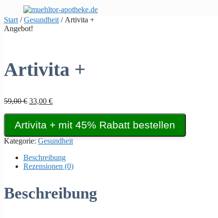
Zum
Inhalt
Start
/
Gesundheit
/ Artivita +
springen
Angebot!
Artivita +
Ursprünglicher
Aktueller
59,00
€
33,00
€
Preis
Preis
war:
ist:
Artivita + mit 45% Rabatt bestellen
59,00 €
33,00 €.
Kategorie:
Gesundheit
Beschreibung
Rezensionen (0)
Beschreibung