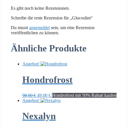
Es gibt noch keine Rezensionen.
Schreibe die erste Rezension für „Glucoslim“
Du musst
angemeldet
sein, um eine Rezension
veröffentlichen zu können.
Ähnliche Produkte
Angebot!
Hondrofrost
Ursprünglicher
Aktueller
98,00
€
49,00
€
Hondrofrost mit 50% Rabatt kaufen
Preis
Preis
Angebot!
war:
ist:
98,00 €
49,00 €.
Nexalyn