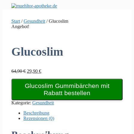
Zum
Inhalt
springen
Start
/
Gesundheit
/ Glucoslim
Angebot!
Glucoslim
Ursprünglicher
Aktueller
64,90
€
29,90
€
Preis
Preis
war:
ist:
Glucoslim Gummibärchen mit
64,90 €
29,90 €.
Rabatt bestellen
Kategorie:
Gesundheit
Beschreibung
Rezensionen (0)