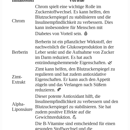
Inhaltsstoff
Vorteile
Chrom spielt eine wichtige Rolle im
Zuckerstoffwechsel. Es kann helfen, den
Blutzuckerspiegel zu stabilisieren und die
Chrom
Insulinempfindlichkeit zu verbessern. Dies
kann insbesondere für Menschen mit
Diabetes von Vorteil sein. 🩸
Berberin ist ein pflanzlicher Wirkstoff, der
nachweislich die Glukoseproduktion in der
Berberin
Leber senkt und die Aufnahme von Zucker
im Darm reduziert. Es hat auch
entzündungshemmende Eigenschaften. 🌿
Zimt kann helfen, den Blutzuckerspiegel zu
regulieren und hat zudem antioxidative
Zimt-
Eigenschaften. Er kann auch den Appetit
Extrakt
zügeln und das Verlangen nach Süßem
reduzieren. 🍂
Dieser potente Antioxidant hilft, die
Insulinempfindlichkeit zu verbessern und den
Alpha-
Blutzuckerspiegel zu stabilisieren. Sie hat
Liponsäure
zudem positive Effekte auf die
Gewichtsreduktion. 💪
Die B-Vitamine sind entscheidend für einen
gesunden Stoffwechsel und die