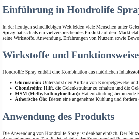
Einführung in Hondrolife Spra
In der heutigen schnelllebigen Welt leiden viele Menschen unter Gel
Spray
hat sich als ein vielversprechendes Produkt auf dem Markt etab
seine Wirkstoffe, Anwendung, Erfahrungen von Nutzern sowie Bewe
Wirkstoffe und Funktionsweise
Hondrolife Spray enthält eine Kombination aus natürlichen Inhaltssto
Glucosamin:
Unterstützt den Aufbau von Knorpelgewebe und 
Chondroitin:
Hilft, die Gelenkstruktur zu erhalten und die Ge
MSM (Methylsulfonylmethan):
Hat entzündungshemmende Eig
Ätherische Öle:
Bieten eine angenehme Kühlung und fördern d
Anwendung des Produkts
Die Anwendung von Hondrolife Spray ist denkbar einfach. Der Nutzer s
Anwendungen pro Tag. Es ist wichtig, das Spray regelmäßig anzuwen