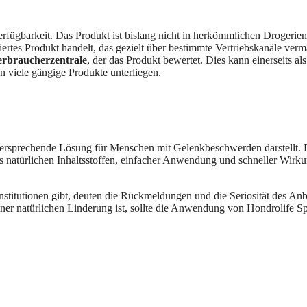
die Verfügbarkeit. Das Produkt ist bislang nicht in herkömmlichen Drog
siertes Produkt handelt, das gezielt über bestimmte Vertriebskanäle ver
rbraucherzentrale
, der das Produkt bewertet. Dies kann einerseits als
n viele gängige Produkte unterliegen.
versprechende Lösung für Menschen mit Gelenkbeschwerden darstellt. 
s natürlichen Inhaltsstoffen, einfacher Anwendung und schneller Wirkung
itutionen gibt, deuten die Rückmeldungen und die Seriosität des Anbie
er natürlichen Linderung ist, sollte die Anwendung von Hondrolife Sp