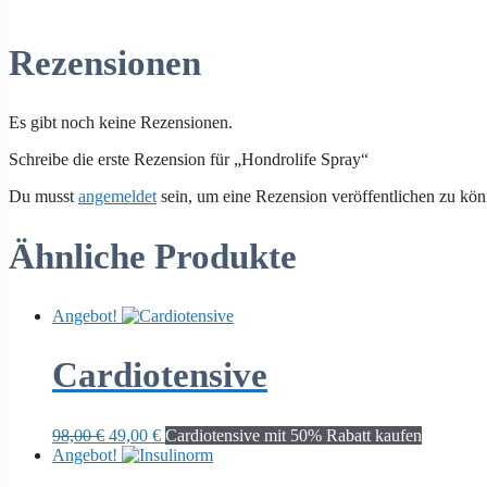
Rezensionen
Es gibt noch keine Rezensionen.
Schreibe die erste Rezension für „Hondrolife Spray“
Du musst
angemeldet
sein, um eine Rezension veröffentlichen zu kön
Ähnliche Produkte
Angebot!
Cardiotensive
Ursprünglicher
Aktueller
98,00
€
49,00
€
Cardiotensive mit 50% Rabatt kaufen
Preis
Preis
Angebot!
war:
ist: