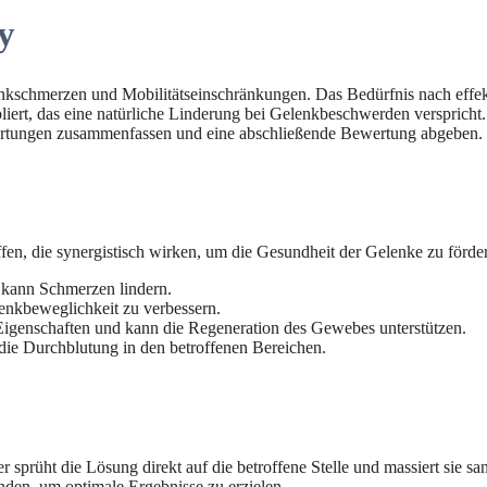
y
enkschmerzen und Mobilitätseinschränkungen. Das Bedürfnis nach effek
liert, das eine natürliche Linderung bei Gelenkbeschwerden verspricht. 
rtungen zusammenfassen und eine abschließende Bewertung abgeben.
ffen, die synergistisch wirken, um die Gesundheit der Gelenke zu förd
kann Schmerzen lindern.
lenkbeweglichkeit zu verbessern.
enschaften und kann die Regeneration des Gewebes unterstützen.
ie Durchblutung in den betroffenen Bereichen.
prüht die Lösung direkt auf die betroffene Stelle und massiert sie san
den, um optimale Ergebnisse zu erzielen.