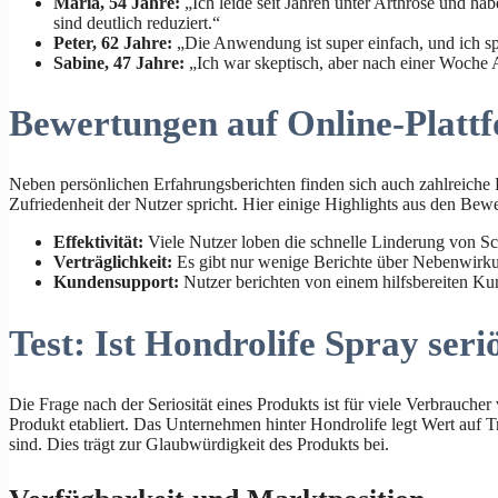
Maria, 54 Jahre:
„Ich leide seit Jahren unter Arthrose und hab
sind deutlich reduziert.“
Peter, 62 Jahre:
„Die Anwendung ist super einfach, und ich sp
Sabine, 47 Jahre:
„Ich war skeptisch, aber nach einer Woche A
Bewertungen auf Online-Platt
Neben persönlichen Erfahrungsberichten finden sich auch zahlreiche
Zufriedenheit der Nutzer spricht. Hier einige Highlights aus den Bew
Effektivität:
Viele Nutzer loben die schnelle Linderung von S
Verträglichkeit:
Es gibt nur wenige Berichte über Nebenwirkung
Kundensupport:
Nutzer berichten von einem hilfsbereiten Ku
Test: Ist Hondrolife Spray seri
Die Frage nach der Seriosität eines Produkts ist für viele Verbrauch
Produkt etabliert. Das Unternehmen hinter Hondrolife legt Wert auf T
sind. Dies trägt zur Glaubwürdigkeit des Produkts bei.