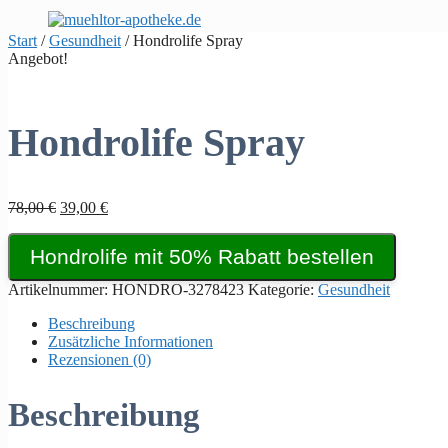
Zum
Inhalt
Start
/
Gesundheit
/ Hondrolife Spray
springen
Angebot!
Hondrolife Spray
Ursprünglicher
Aktueller
78,00
€
39,00
€
Preis
Preis
war:
ist:
Hondrolife mit 50% Rabatt bestellen
78,00 €
39,00 €.
Artikelnummer:
HONDRO-3278423
Kategorie:
Gesundheit
Beschreibung
Zusätzliche Informationen
Rezensionen (0)
Beschreibung