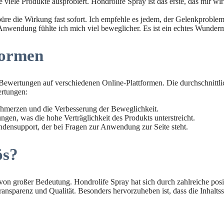
e viele Produkte ausprobiert. Hondrolife Spray ist das erste, das mir w
üre die Wirkung fast sofort. Ich empfehle es jedem, der Gelenkproblem
nwendung fühlte ich mich viel beweglicher. Es ist ein echtes Wundermi
formen
 Bewertungen auf verschiedenen Online-Plattformen. Die durchschnittli
ertungen:
chmerzen und die Verbesserung der Beweglichkeit.
en, was die hohe Verträglichkeit des Produkts unterstreicht.
ndensupport, der bei Fragen zur Anwendung zur Seite steht.
ös?
er von großer Bedeutung. Hondrolife Spray hat sich durch zahlreiche p
ransparenz und Qualität. Besonders hervorzuheben ist, dass die Inhalts