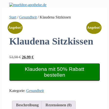
Zum
Inhalt
springen
Start
/
Gesundheit
/ Klaudena Sitzkissen
Angebot!
Angebot!
Angebot!
Angebot!
Angebot!
Klaudena Sitzkissen
Ursprünglicher
Aktueller
53,98
€
26,99
€
Preis
Preis
war:
ist:
Klaudena mit 50% Rabatt
53,98 €
26,99 €.
bestellen
Kategorie:
Gesundheit
Beschreibung
Rezensionen (0)