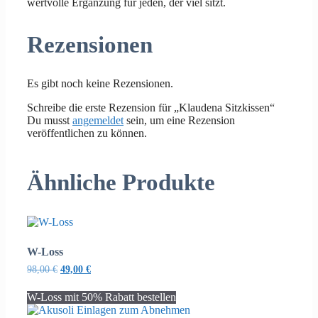
wertvolle Ergänzung für jeden, der viel sitzt.
Rezensionen
Es gibt noch keine Rezensionen.
Schreibe die erste Rezension für „Klaudena Sitzkissen“
Du musst
angemeldet
sein, um eine Rezension
veröffentlichen zu können.
Ähnliche Produkte
W-Loss
Ursprünglicher
Aktueller
98,00
€
49,00
€
Preis
Preis
war:
ist:
W-Loss mit 50% Rabatt bestellen
98,00 €
49,00 €.