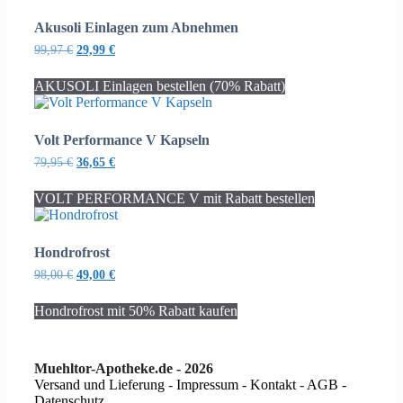
Akusoli Einlagen zum Abnehmen
Ursprünglicher
Aktueller
99,97
€
29,99
€
Preis
Preis
war:
ist:
AKUSOLI Einlagen bestellen (70% Rabatt)
99,97 €
29,99 €.
Volt Performance V Kapseln
Ursprünglicher
Aktueller
79,95
€
36,65
€
Preis
Preis
war:
ist:
VOLT PERFORMANCE V mit Rabatt bestellen
79,95 €
36,65 €.
Hondrofrost
Ursprünglicher
Aktueller
98,00
€
49,00
€
Preis
Preis
war:
ist:
Hondrofrost mit 50% Rabatt kaufen
98,00 €
49,00 €.
Muehltor-Apotheke.de - 2026
Versand und Lieferung
-
Impressum - Kontakt
-
AGB -
Datenschutz