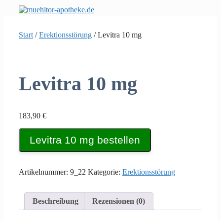
Zum
Inhalt
springen
Start
/
Erektionsstörung
/ Levitra 10 mg
Levitra 10 mg
183,90
€
Levitra 10 mg bestellen
Artikelnummer:
9_22
Kategorie:
Erektionsstörung
Beschreibung
Rezensionen (0)