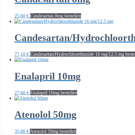
25,60
€
Candesartan 8mg bestellen
Candesartan/Hydrochloorth
77,10
€
Candesartan/Hydrochloorthiazide 16 mg/12.5 mg beste
Enalapril 10mg
27,60
€
Enalapril 10mg bestellen
Atenolol 50mg
35,80
€
Atenolol 50mg bestellen