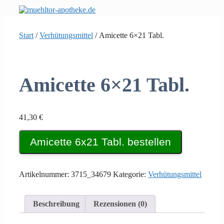
Zum
Inhalt
springen
Start
/
Verhütungsmittel
/ Amicette 6×21 Tabl.
Amicette 6×21 Tabl.
41,30
€
Amicette 6x21 Tabl. bestellen
Artikelnummer:
3715_34679
Kategorie:
Verhütungsmittel
Beschreibung
Rezensionen (0)