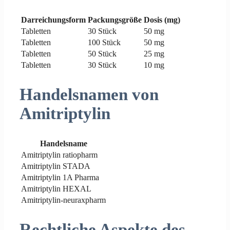
Darreichungsform
Packungsgröße
Dosis (mg)
Tabletten
30 Stück
50 mg
Tabletten
100 Stück
50 mg
Tabletten
50 Stück
25 mg
Tabletten
30 Stück
10 mg
Handelsnamen von
Amitriptylin
Handelsname
Amitriptylin ratiopharm
Amitriptylin STADA
Amitriptylin 1A Pharma
Amitriptylin HEXAL
Amitriptylin-neuraxpharm
Rechtliche Aspekte des