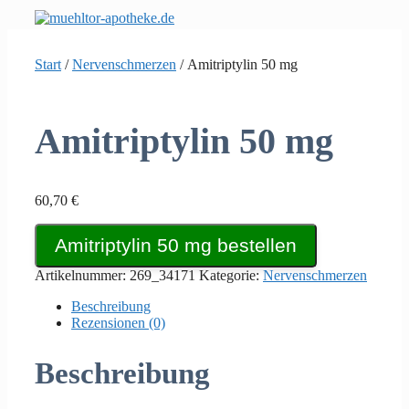
Zum
Inhalt
springen
Start
/
Nervenschmerzen
/ Amitriptylin 50 mg
Amitriptylin 50 mg
60,70
€
Amitriptylin 50 mg bestellen
Artikelnummer:
269_34171
Kategorie:
Nervenschmerzen
Beschreibung
Rezensionen (0)
Beschreibung