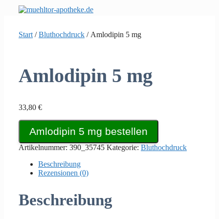
Zum
Inhalt
springen
Start
/
Bluthochdruck
/ Amlodipin 5 mg
Amlodipin 5 mg
33,80
€
Amlodipin 5 mg bestellen
Artikelnummer:
390_35745
Kategorie:
Bluthochdruck
Beschreibung
Rezensionen (0)
Beschreibung