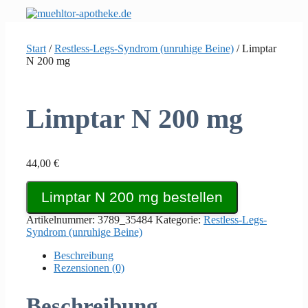
Zum
Inhalt
springen
Start
/
Restless-Legs-Syndrom (unruhige Beine)
/ Limptar
N 200 mg
Limptar N 200 mg
44,00
€
Limptar N 200 mg bestellen
Artikelnummer:
3789_35484
Kategorie:
Restless-Legs-
Syndrom (unruhige Beine)
Beschreibung
Rezensionen (0)
Beschreibung