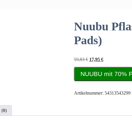
Nuubu Pfla
Pads)
Ursprünglicher
Aktueller
59,83
€
17,95
€
Preis
Preis
war:
ist:
NUUBU mit 70% Pr
59,83 €
17,95 €.
Artikelnummer:
54313543299
 (0)