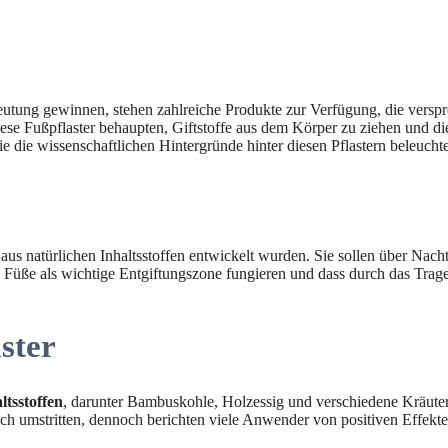
eutung gewinnen, stehen zahlreiche Produkte zur Verfügung, die verspr
iese Fußpflaster behaupten, Giftstoffe aus dem Körper zu ziehen und di
die wissenschaftlichen Hintergründe hinter diesen Pflastern beleucht
g aus natürlichen Inhaltsstoffen entwickelt wurden. Sie sollen über Na
e Füße als wichtige Entgiftungszone fungieren und dass durch das Trage
ster
ltsstoffen
, darunter Bambuskohle, Holzessig und verschiedene Kräutere
ich umstritten, dennoch berichten viele Anwender von positiven Effekte