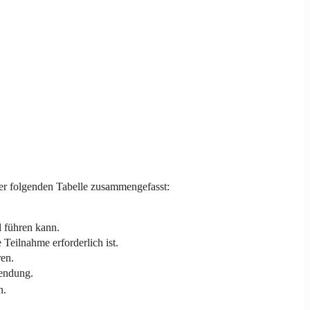
der folgenden Tabelle zusammengefasst:
l führen kann.
 Teilnahme erforderlich ist.
ren.
wendung.
n.