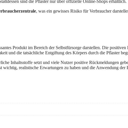
Stattdessen sind die Pflaster nur über offizielle Online-Shops erhältlich.
rbraucherzentrale
, was ein gewisses Risiko für Verbraucher darstell
ssantes Produkt im Bereich der Selbstfürsorge darstellen. Die positive
eit und die tatsächliche Entgiftung des Körpers durch die Pflaster beg
rliche Inhaltsstoffe setzt und viele Nutzer positive Rückmeldungen geb
Es ist wichtig, realistische Erwartungen zu haben und die Anwendung de