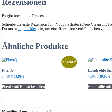
Rezensionen
Es gibt noch keine Rezensionen.
Schreibe die erste Rezension für „Nuubu Pflaster (Deep Cleansing Fo
Du musst
angemeldet
sein, um eine Rezension veröffentlichen zu kön
Ähnliche Produkte
Angebot!
PhenQ
Hondrolife Sp
Ursprünglicher
Aktueller
Ursprüng
A
74,99
€
59,99
€
78,00
€
39,00
€
Preis
Preis
Preis
P
war:
ist:
war:
i
PhenQ mit Rabatt bestellen
Hondrolife mit
74,99 €
59,99 €.
78,00 €
3
Muehltor-Apotheke.de - 2026