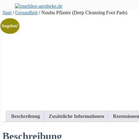
Zum
Inhalt
Start
/
Gesundheit
/ Nuubu Pflaster (Deep Cleansing Foot Pads)
springen
Angebot!
Beschreibung
Zusätzliche Informationen
Rezensionen
Beschreibung