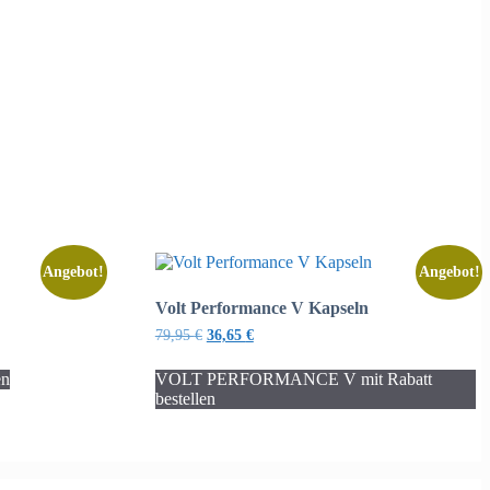
Angebot!
Angebot!
Volt Performance V Kapseln
Ursprünglicher
Aktueller
79,95
€
36,65
€
Preis
Preis
war:
ist:
en
VOLT PERFORMANCE V mit Rabatt
79,95 €
36,65 €.
bestellen