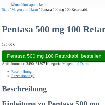
Zum
Inhalt
Start
/
Magen und Darm
/ Pentasa 500 mg 100 Retardtabl.
springen
Pentasa 500 mg 100 Retar
135,00
€
Pentasa 500 mg 100 Retardtabl. bestellen
Artikelnummer:
3490_31397
Kategorie:
Magen und Darm
Beschreibung
Rezensionen (0)
Beschreibung
Einleitung zu Pentasa 500 mg