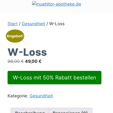
Zum
Inhalt
springen
Start
/
Gesundheit
/ W-Loss
Angebot!
W-Loss
Ursprünglicher
Aktueller
98,00
€
49,00
€
Preis
Preis
war:
ist:
W-Loss mit 50% Rabatt bestellen
98,00 €
49,00 €.
Kategorie:
Gesundheit