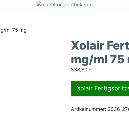
 mg/ml 75 mg
Xolair Fer
mg/ml 75
338,80
€
Xolair Fertigsprit
Artikelnummer:
2636_27