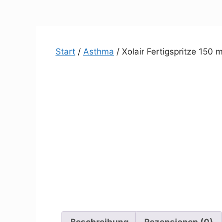
Zum
Inhalt
springen
Start
/
Asthma
/ Xolair Fertigspritze 150
Beschreibung
Rezensionen (0)