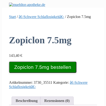
Zum
Inhalt
springen
Start
/
â€‹Schwere Schlaflosigkeitâ€‹
/ Zopiclon 7.5mg
Zopiclon 7.5mg
143,40
€
Zopiclon 7.5mg bestellen
Artikelnummer:
3730_35511
Kategorie:
â€‹Schwere
Schlaflosigkeitâ€‹
Beschreibung
Rezensionen (0)